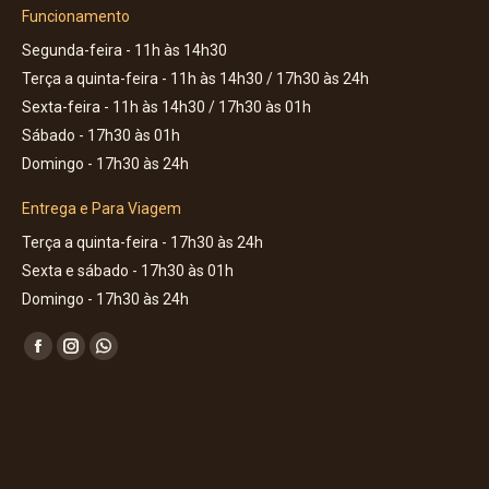
Funcionamento
Segunda-feira - 11h às 14h30
Terça a quinta-feira - 11h às 14h30 / 17h30 às 24h
Sexta-feira - 11h às 14h30 / 17h30 às 01h
Sábado - 17h30 às 01h
Domingo - 17h30 às 24h
Entrega e Para Viagem
Terça a quinta-feira - 17h30 às 24h
Sexta e sábado - 17h30 às 01h
Domingo - 17h30 às 24h
Encontre-nos em:
Facebook
Instagram
Whatsapp
page
page
page
opens
opens
opens
in
in
in
new
new
new