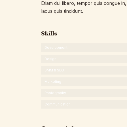
Etiam dui libero, tempor quis congue in
lacus quis tincidunt.
Skills
Development
Design
SMM & SEO
Marketing
Photography
Communication