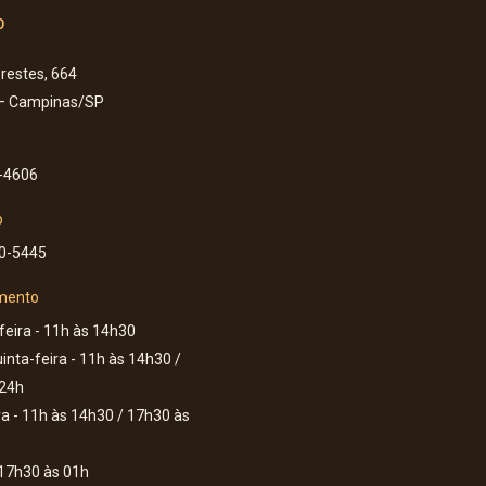
o
Prestes, 664
 – Campinas/SP
-4606
p
60-5445
mento
eira - 11h às 14h30
inta-feira - 11h às 14h30 /
 24h
ra - 11h às 14h30 / 17h30 às
17h30 às 01h