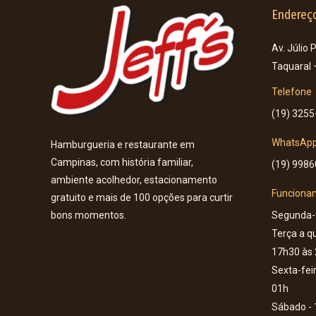
Endereç
Av. Júlio 
Taquaral
Telefone
(19) 3255
WhatsAp
Hamburgueria e restaurante em
Campinas, com história familiar,
(19) 998
ambiente acolhedor, estacionamento
Funciona
gratuito e mais de 100 opções para curtir
Segunda-f
bons momentos.
Terça a qu
17h30 às
Sexta-fei
01h
Sábado - 