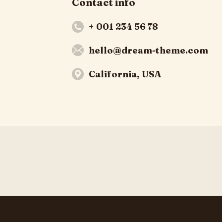
Contact info
+ 001 234 56 78
hello@dream-theme.com
California, USA