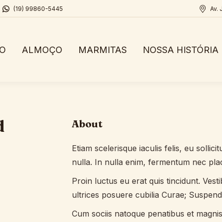
(19) 99860-5445
Av. 
IO
ALMOÇO
MARMITAS
NOSSA HISTÓRIA
d
About
Etiam scelerisque iaculis felis, eu sollic
nulla. In nulla enim, fermentum nec plac
Proin luctus eu erat quis tincidunt. Vest
ultrices posuere cubilia Curae; Suspen
Cum sociis natoque penatibus et magnis 