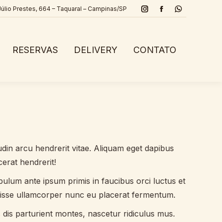
Júlio Prestes, 664 – Taquaral – Campinas/SP
Instagram
Facebook
Whatsapp
page
page
page
opens
opens
opens
RESERVAS
DELIVERY
CONTATO
in
in
in
new
new
new
window
window
window
itudin arcu hendrerit vitae. Aliquam eget dapibus
erat hendrerit!
ibulum ante ipsum primis in faucibus orci luctus et
disse ullamcorper nunc eu placerat fermentum.
dis parturient montes, nascetur ridiculus mus.