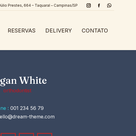
Júlio Prestes, 664 – Taquaral – Campinas/SP
Instagram
Facebook
Whatsapp
page
page
page
opens
opens
opens
RESERVAS
DELIVERY
CONTATO
in
in
in
new
new
new
window
window
window
gan White
orthodontist
ne :
001 234 56 79
ello@dream-theme.com