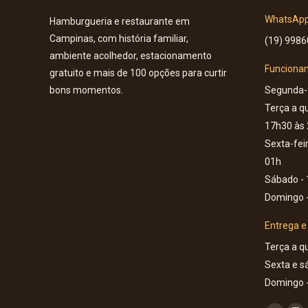
WhatsAp
Hamburgueria e restaurante em
Campinas, com história familiar,
(19) 998
ambiente acolhedor, estacionamento
Funciona
gratuito e mais de 100 opções para curtir
Segunda-f
bons momentos.
Terça a qu
17h30 às
Sexta-fei
01h
Sábado - 
Domingo -
Entrega e
Terça a qu
Sexta e s
Domingo -