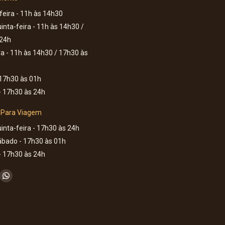
eira - 11h às 14h30
inta-feira - 11h às 14h30 /
 24h
ra - 11h às 14h30 / 17h30 às
17h30 às 01h
 17h30 às 24h
 Para Viagem
inta-feira - 17h30 às 24h
ábado - 17h30 às 01h
 17h30 às 24h
nos em:
ok
stagram
Whatsapp
ge
page
ens
opens
in