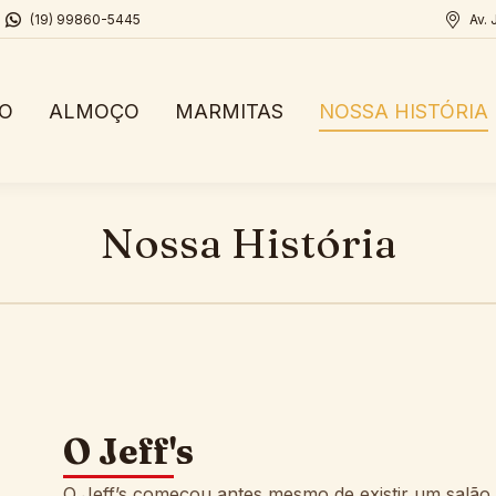
(19) 99860-5445
Av. 
IO
ALMOÇO
MARMITAS
NOSSA HISTÓRIA
Nossa História
O Jeff's
O Jeff’s começou antes mesmo de existir um salão