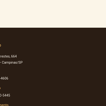
o
Prestes, 664
 – Campinas/SP
-4606
p
60-5445
mento