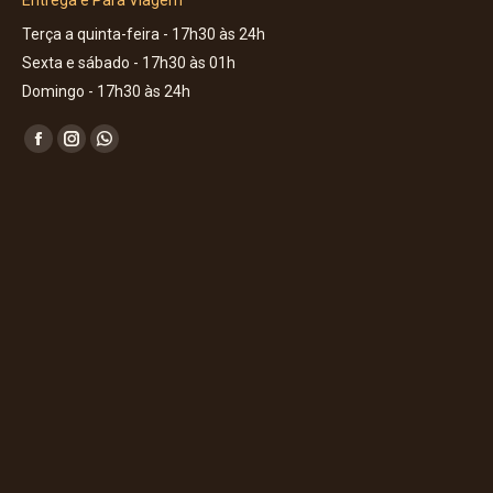
Entrega e Para Viagem
Terça a quinta-feira - 17h30 às 24h
Sexta e sábado - 17h30 às 01h
Domingo - 17h30 às 24h
Encontre-nos em:
Facebook
Instagram
Whatsapp
page
page
page
opens
opens
opens
in
in
in
new
new
new
window
window
window