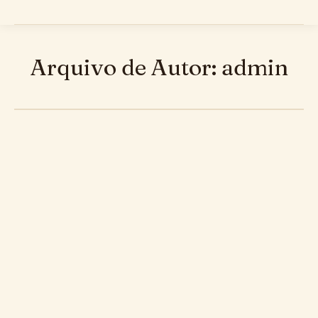
Arquivo de Autor:
admin
Hello world!
Uncategorized
Por
admin
dezembro 16, 2025
1 Comentário
Welcome to WordPress. This is your first post.
Edit or delete it, then start writing!