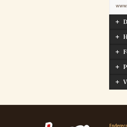
www.
D
H
F
P
V
Endereç