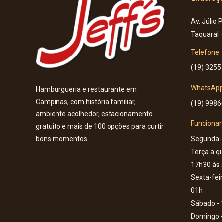
Av. Júlio 
Taquaral
Telefone
(19) 3255
WhatsAp
Hamburgueria e restaurante em
Campinas, com história familiar,
(19) 998
ambiente acolhedor, estacionamento
Funciona
gratuito e mais de 100 opções para curtir
Segunda-f
bons momentos.
Terça a qu
17h30 às
Sexta-fei
01h
Sábado - 
Domingo -